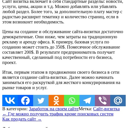
Сайт визитка включает в себя стандартные разделы: новости,
услуги, цены, акции и т.д. Можно добавлять или убавлять
любой раздел. Более того, за дополнительную плату мастер с
радостью расширит тематику и количество страниц, если в
этом возникнет необходимость.
Цены на создание и обслуживание сайта-визитки достаточно
демократичные. Они ниже, чем затраты на традиционную
рекламу и аренду офиса. К примеру, базовая услуга по
созданию может стоить до 350$. Помесячное обслуживание
составляет 200$. В результате предприниматель получает
качественный, сделанный под потребности его бизнеса,
проект.
Итак, первым этапом в продвижении своего бизнеса в сети
является создание сайта-визитки. Далее можно начинать
заниматься его раскруткой для жесткого конкурирования на
рынке товаров и услуг.
В категории:
Заработок на своем сайте
Метка:
Сайт-визитка
Навигация
←
Где можно получить трафик кроме поисковых систем
по
Как продать сайт
→
записям