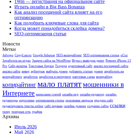
1Win — регистрация на официальном сайте
Играть онлайн в Big Bass Bonanza
Как анализ посещений сайта влияет на его
оптимизацию
Как подобрать ключевые слова для сайта
Когда может понадобиться склейка домена?
SEO-оптимизация статьи
Новости
Метки
Advego
CopyLancer
Google Adsense
SEO-копирайтинг
SEO-оптимизация статьи
uCoz
Заработок на играх
Защита сайта на WordPress
Игры с выводом денег
Ремонт iPhone 13
Pro
Сайт-визитка
Текстовые биржи
Телдери
адаптивный сайт
анализ посещений сайта
анализ сайта
анкор
арбитраж
выбрать домен
добавить статью
домен
заработать на
копирайтинге
заработок
заработок в интернете
ключевые слова
копирайтер
мало платят
мошенники в
копирайтинг
Интернете
написание статей
онлайн-игр
онлайн-редактор
онлайн-
редакторы
опросники
оптимизация статьи
поисковые запросы
продать сайт
ссылки
редактировать тексты online
сайт первым
склейка домена
создание сайта
тизер
тизерная сеть
трафик
Архивы
Июль 2026
Май 2026