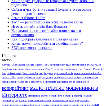
Как продать цифровые товары: аккаунты, ключи и
подписки
Сайты и чат-боты на заказ: Почему это выгодное
решение для бизнеса
Ремонт iPhone 13 Pro
1Win — регистрация на официальном сайте
Играть онлайн в Big Bass Bonanza
Как анализ посещений сайта влияет на его
оптимизацию
Как подобрать ключевые слова для сайта
Когда может понадобиться склейка домена?
SEO-оптимизация статьи
Новости
Метки
Advego
CopyLancer
Google Adsense
SEO-копирайтинг
SEO-оптимизация статьи
uCoz
Заработок на играх
Защита сайта на WordPress
Игры с выводом денег
Ремонт iPhone 13
Pro
Сайт-визитка
Текстовые биржи
Телдери
адаптивный сайт
анализ посещений сайта
анализ сайта
анкор
арбитраж
выбрать домен
добавить статью
домен
заработать на
копирайтинге
заработок
заработок в интернете
ключевые слова
копирайтер
мало платят
мошенники в
копирайтинг
Интернете
написание статей
онлайн-игр
онлайн-редактор
онлайн-
редакторы
опросники
оптимизация статьи
поисковые запросы
продать сайт
ссылки
редактировать тексты online
сайт первым
склейка домена
создание сайта