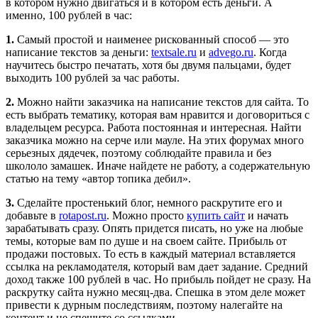
в котором нужно двигаться и в котором есть деньги. А
именно, 100 рублей в час:
1.
Самый простой и наименее рискованный способ — это
написание текстов за деньги:
textsale.ru
и
advego.ru
. Когда
научитесь быстро печатать, хотя бы двумя пальцами, будет
выходить 100 рублей за час работы.
2.
Можно найти заказчика на написание текстов для сайта. То
есть выбрать тематику, которая вам нравится и договориться с
владельцем ресурса. Работа постоянная и интересная. Найти
заказчика можно на серче или мауле. На этих форумах много
серьезных дядечек, поэтому соблюдайте правила и без
школоло замашек. Иначе найдете не работу, а содержательную
статью на тему «автор топика дебил».
3.
Сделайте простенький блог, немного раскрутите его и
добавьте в
rotapost.ru
. Можно просто
купить сайт
и начать
зарабатывать сразу. Опять придется писать, но уже на любые
темы, которые вам по душе и на своем сайте. Прибыль от
продажи постовых. То есть в каждый материал вставляется
ссылка на рекламодателя, который вам дает задание. Средний
доход также 100 рублей в час. Но прибыль пойдет не сразу. На
раскрутку сайта нужно месяц-два. Спешка в этом деле может
привести к дурным последствиям, поэтому налегайте на
контент и не спешите со ссылками.