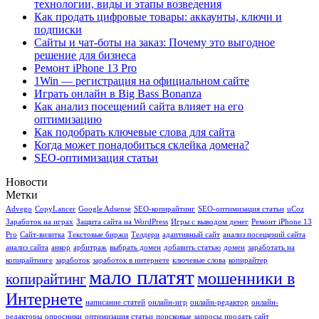
технологии, виды и этапы возведения
Как продать цифровые товары: аккаунты, ключи и
подписки
Сайты и чат-боты на заказ: Почему это выгодное
решение для бизнеса
Ремонт iPhone 13 Pro
1Win — регистрация на официальном сайте
Играть онлайн в Big Bass Bonanza
Как анализ посещений сайта влияет на его
оптимизацию
Как подобрать ключевые слова для сайта
Когда может понадобиться склейка домена?
SEO-оптимизация статьи
Новости
Метки
Advego
CopyLancer
Google Adsense
SEO-копирайтинг
SEO-оптимизация статьи
uCoz
Заработок на играх
Защита сайта на WordPress
Игры с выводом денег
Ремонт iPhone 13
Pro
Сайт-визитка
Текстовые биржи
Телдери
адаптивный сайт
анализ посещений сайта
анализ сайта
анкор
арбитраж
выбрать домен
добавить статью
домен
заработать на
копирайтинге
заработок
заработок в интернете
ключевые слова
копирайтер
мало платят
мошенники в
копирайтинг
Интернете
написание статей
онлайн-игр
онлайн-редактор
онлайн-
редакторы
опросники
оптимизация статьи
поисковые запросы
продать сайт