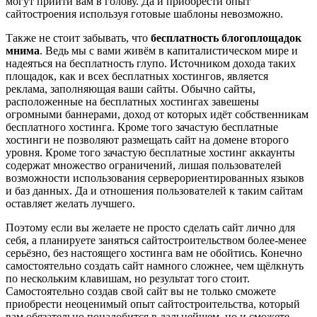
могут прийти вам в голову. Да и приобрести опыт
сайтостроения используя готовые шаблоны невозможно.
Также не стоит забывать, что
бесплатность блогоплощадок
мнима
. Ведь мы с вами живём в капиталистическом мире и
надеяться на бесплатность глупо. Источником дохода таких
площадок, как и всех бесплатных хостингов, является
реклама, заполняющая ваши сайты. Обычно сайты,
расположенные на бесплатных хостингах завешены
огромными баннерами, доход от которых идёт собственникам
бесплатного хостинга. Кроме того зачастую бесплатные
хостинги не позволяют размещать сайт на домене второго
уровня. Кроме того зачастую бесплатные хостинг аккаунты
содержат множество ограничений, лишая пользователей
возможности использования серверориентированных языков
и баз данных. Да и отношения пользователей к таким сайтам
оставляет желать лучшего.
Поэтому если вы желаете не просто сделать сайт лично для
себя, а планируете заняться сайтостроительством более-менее
серьёзно, без настоящего хостинга вам не обойтись. Конечно
самостоятельно создать сайт намного сложнее, чем щёлкнуть
по нескольким клавишам, но результат того стоит.
Самостоятельно создав свой сайт вы не только сможете
приобрести неоценимый опыт сайтостроительства, который
вам обязательно понадобится в дальнейшем, но и сможете